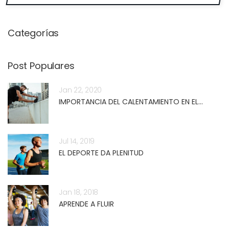
Bus
Categorías
Post Populares
Jan 22, 2020
IMPORTANCIA DEL CALENTAMIENTO EN EL...
Jul 14, 2019
EL DEPORTE DA PLENITUD
Jan 18, 2018
APRENDE A FLUIR