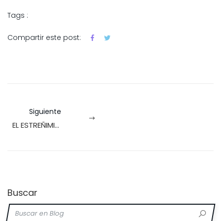
Tags :
Compartir este post:
Siguiente
EL ESTREÑIMIENTO Y EL CONSUMO DE FIBRA
Buscar
Buscar en Blog
Bus