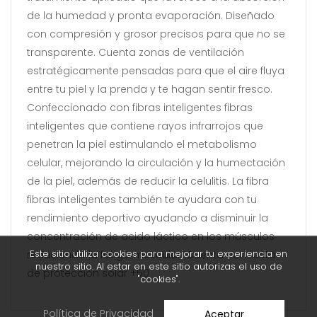
de la humedad y pronta evaporación. Diseñado
con compresión y grosor precisos para que no se
transparente. Cuenta zonas de ventilación
estratégicamente pensadas para que el aire fluya
entre tu piel y la prenda y te hagan sentir fresco.
Confeccionado con fibras inteligentes fibras
inteligentes que contiene rayos infrarrojos que
penetran la piel estimulando el metabolismo
celular, mejorando la circulación y la humectación
de la piel, además de reducir la celulitis. La fibra
fibras inteligentes también te ayudara con tu
rendimiento deportivo ayudando a disminuir la
concentración de acido láctico en los músculos
Este sitio utiliza cookies para mejorar tu experiencia en
reduciendo la fatiga muscular. Cuenta con factor
nuestro sitio. Al estar en este sitio autorizas el uso de
de protección solar +50
"cookies".
Política de Privacidad
Aceptar