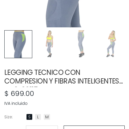
LEGGING TECNICO CON
COMPRESION Y FIBRAS INTELIGENTES
LE-2-00117
$ 699.00
Size
:
S
L
M